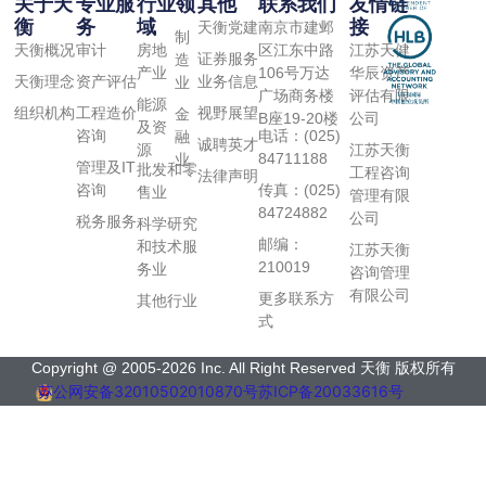
关于天
专业服
行业领
其他
联系我们
友情链
衡
务
域
接
天衡党建
南京市建邺
制
天衡概况
审计
房地
区江东中路
江苏天健
证券服务
造
产业
106号万达
华辰资产
天衡理念
资产评估
业务信息
业
广场商务楼
评估有限
能源
组织机构
工程造价
视野展望
金
B座19-20楼
公司
及资
电话：(025)
咨询
融
诚聘英才
源
江苏天衡
84711188
业
管理及IT
批发和零
工程咨询
法律声明
传真：(025)
咨询
售业
管理有限
84724882
公司
税务服务
科学研究
邮编：
和技术服
江苏天衡
210019
务业
咨询管理
有限公司
更多联系方
其他行业
式
Copyright @ 2005-2026 Inc. All Right Reserved 天衡 版权所有
苏公网安备32010502010870号
苏ICP备20033616号