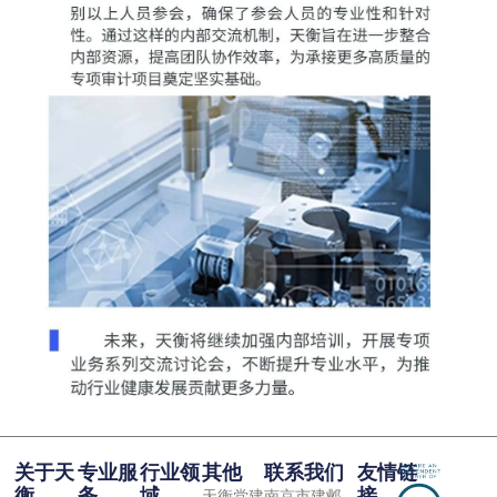
关于天
专业服
行业领
其他
联系我们
友情链
衡
务
域
接
天衡党建
南京市建邺