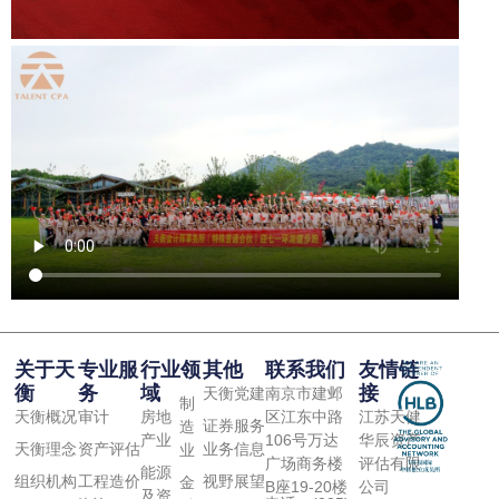
关于天
专业服
行业领
其他
联系我们
友情链
衡
务
域
接
天衡党建
南京市建邺
制
天衡概况
审计
房地
区江东中路
江苏天健
证券服务
造
产业
106号万达
华辰资产
天衡理念
资产评估
业务信息
业
广场商务楼
评估有限
能源
组织机构
工程造价
视野展望
金
B座19-20楼
公司
及资