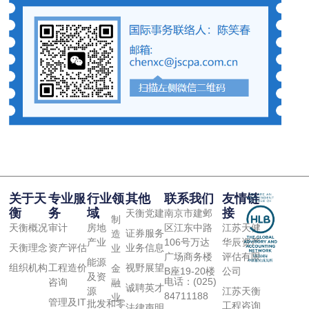
关于天
专业服
行业领
其他
联系我们
友情链
衡
务
域
接
天衡党建
南京市建邺
制
天衡概况
审计
房地
区江东中路
江苏天健
证券服务
造
产业
106号万达
华辰资产
天衡理念
资产评估
业务信息
业
广场商务楼
评估有限
能源
组织机构
工程造价
视野展望
金
B座19-20楼
公司
及资
电话：(025)
咨询
融
诚聘英才
源
江苏天衡
84711188
业
管理及IT
批发和零
工程咨询
法律声明