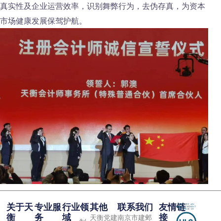
真实性及企业运营效率，识别舞弊行为，去伪存真，为资本
市场健康发展保驾护航。
关于天
专业服
行业领
其他
联系我们
友情链
衡
务
域
接
天衡党建
南京市建邺