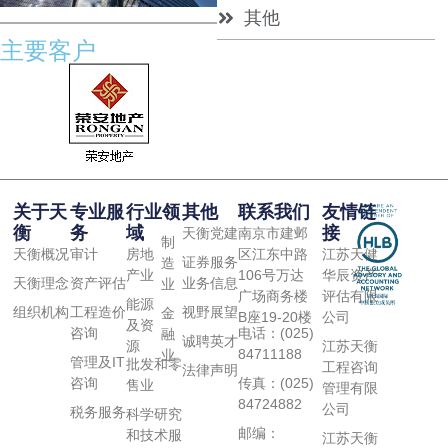
其他
主要客户
关于天
专业服
行业领
其他
联系我们
友情链
衡
务
域
接
天衡党建
南京市建邺
制
天衡概况
审计
房地
区江东中路
江苏天健
证券服务
造
产业
106号万达
华辰资产
天衡理念
资产评估
业务信息
业
广场商务楼
评估有限
能源
组织机构
工程造价
视野展望
金
B座19-20楼
公司
及资
电话：(025)
咨询
融
诚聘英才
源
江苏天衡
84711188
业
管理及IT
批发和零
工程咨询
法律声明
传真：(025)
咨询
售业
管理有限
84724882
公司
税务服务
科学研究
邮编：
和技术服
江苏天衡